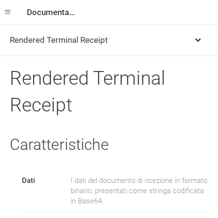
Documentazione
Rendered Terminal Receipt
Rendered Terminal
Receipt
Caratteristiche
Dati
I dati del documento di ricezione in formato
binario, presentati come stringa codificata
in Base64.