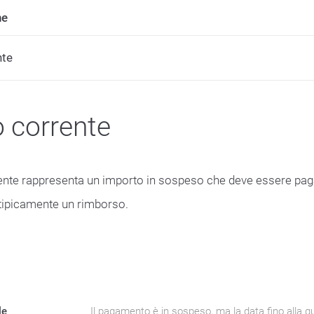
ne
nte
 corrente
rente rappresenta un importo in sospeso che deve essere pag
tipicamente un rimborso.
le
Il pagamento è in sospeso, ma la data fino alla q