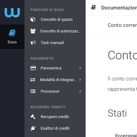
Documentazio
FUNZIONI DI BASE
Concetto di spazio
Conto corre
Concetto di autorizzazione
Docs
Task manuali
Conto
PAGAMENTO
Panoramica
Il conto cor
Modalità di integrazione
rappresenta 
Processori
RECUPERO CREDITI
Stati
Recupero crediti
Esattori di crediti
Ecceziona