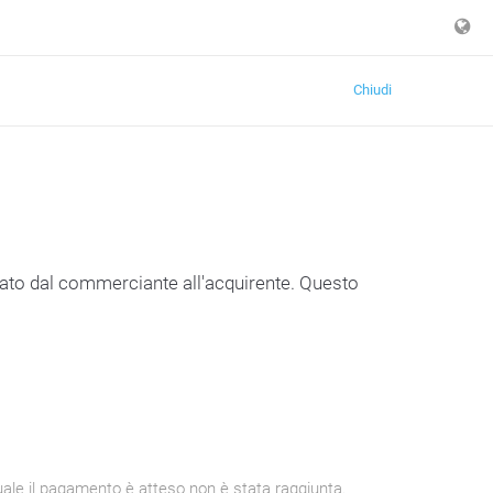
Chiudi
ato dal commerciante all'acquirente. Questo
uale il pagamento è atteso non è stata raggiunta.