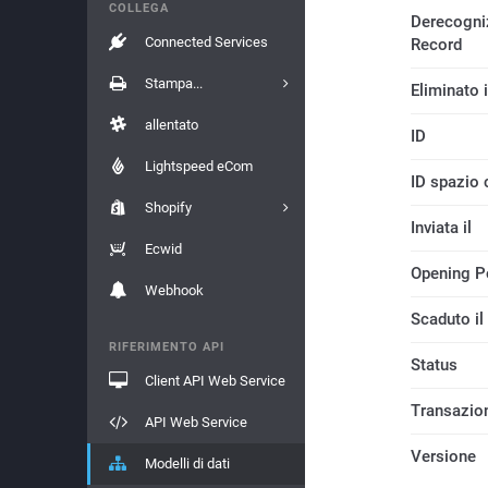
COLLEGA
Derecogni
Connected Services
Record
Stampa...
Eliminato i
allentato
ID
Lightspeed eCom
ID spazio 
Shopify
Inviata il
Ecwid
Opening P
Webhook
Scaduto il
RIFERIMENTO API
Status
Client API Web Service
Transazio
API Web Service
Versione
Modelli di dati