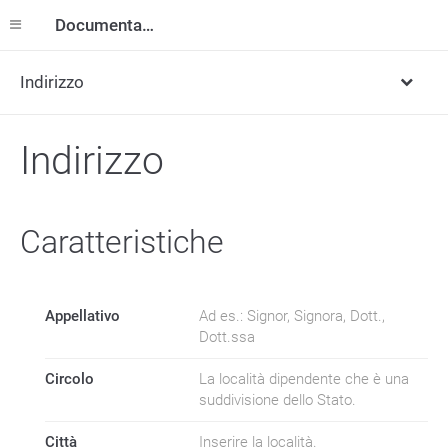
Documentazione
Indirizzo
Indirizzo
Caratteristiche
Appellativo
Ad es.: Signor, Signora, Dott.,
Dott.ssa
Circolo
La località dipendente che è una
suddivisione dello Stato.
Città
Inserire la località.