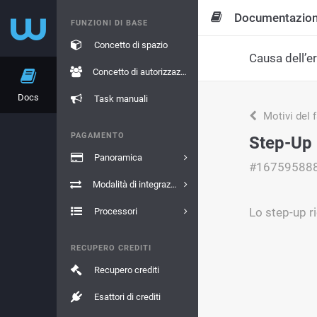
Documentazio
FUNZIONI DI BASE
Concetto di spazio
Causa dell’e
Concetto di autorizzazione
Docs
Task manuali
Motivi del 
PAGAMENTO
Step-Up 
Panoramica
#16759588
Modalità di integrazione
Lo step-up ri
Processori
RECUPERO CREDITI
Recupero crediti
Esattori di crediti