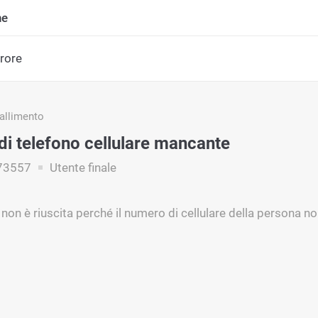
ne
rrore
fallimento
i telefono cellulare mancante
73557
Utente finale
non è riuscita perché il numero di cellulare della persona non