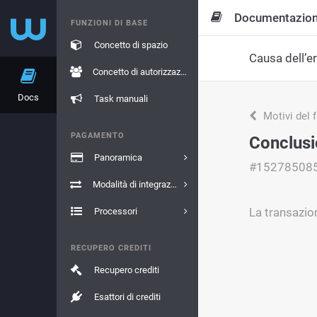
Documentazio
FUNZIONI DI BASE
Concetto di spazio
Causa dell’e
Concetto di autorizzazione
Docs
Task manuali
Motivi del 
PAGAMENTO
Conclusio
Panoramica
#15278508
Modalità di integrazione
La transazio
Processori
RECUPERO CREDITI
Recupero crediti
Esattori di crediti