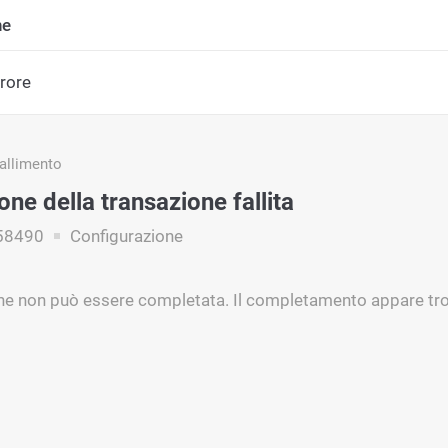
ne
rrore
fallimento
ne della transazione fallita
58490
Configurazione
ne non può essere completata. Il completamento appare tro