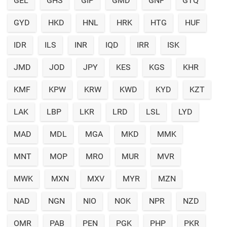
GEL
GHS
GIP
GMD
GNF
GTQ
GYD
HKD
HNL
HRK
HTG
HUF
IDR
ILS
INR
IQD
IRR
ISK
JMD
JOD
JPY
KES
KGS
KHR
KMF
KPW
KRW
KWD
KYD
KZT
LAK
LBP
LKR
LRD
LSL
LYD
MAD
MDL
MGA
MKD
MMK
MNT
MOP
MRO
MUR
MVR
MWK
MXN
MXV
MYR
MZN
NAD
NGN
NIO
NOK
NPR
NZD
OMR
PAB
PEN
PGK
PHP
PKR