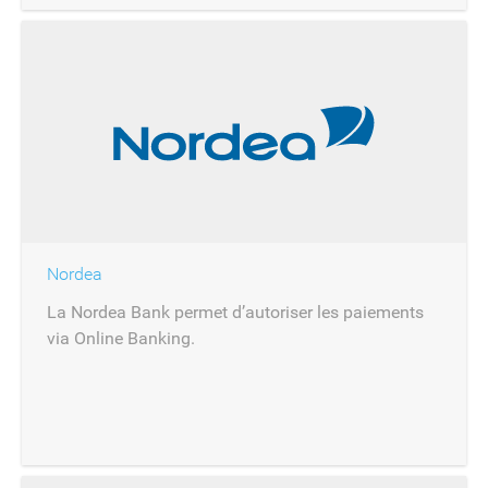
Nordea
La Nordea Bank permet d’autoriser les paiements
via Online Banking.