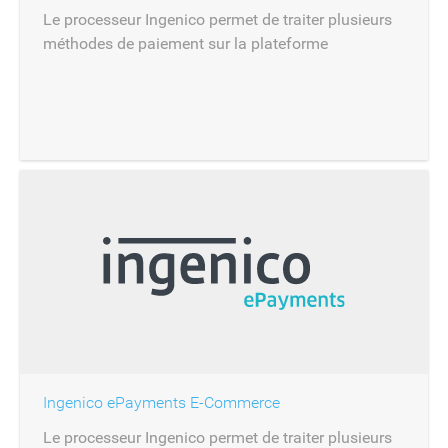
Le processeur Ingenico permet de traiter plusieurs
méthodes de paiement sur la plateforme
d'Ingenico.
Ingenico ePayments E-Commerce
Le processeur Ingenico permet de traiter plusieurs