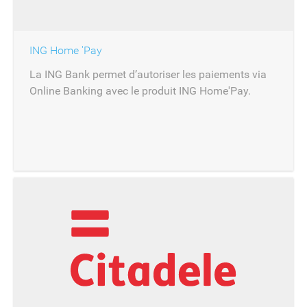
ING Home 'Pay
La ING Bank permet d’autoriser les paiements via
Online Banking avec le produit ING Home'Pay.