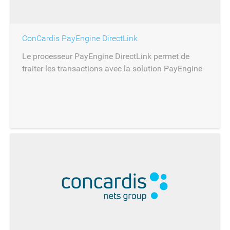
ConCardis PayEngine DirectLink
Le processeur PayEngine DirectLink permet de
traiter les transactions avec la solution PayEngine
de ConCardis.