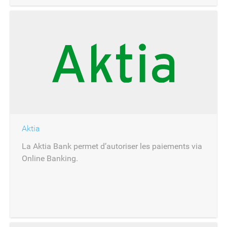
Aktia
La Aktia Bank permet d’autoriser les paiements via
Online Banking.