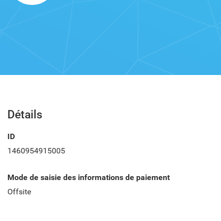
Détails
ID
1460954915005
Mode de saisie des informations de paiement
Offsite