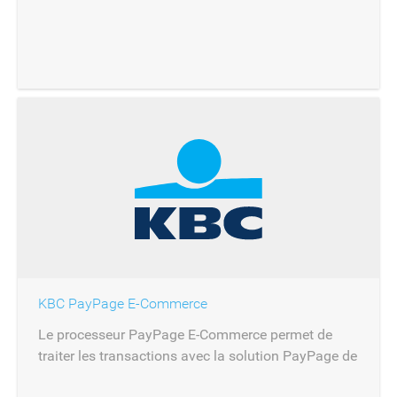
KBC PayPage E-Commerce
Le processeur PayPage E-Commerce permet de
traiter les transactions avec la solution PayPage de
KBC.