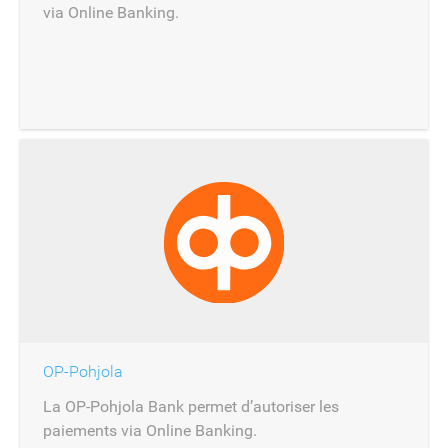
via Online Banking.
OP-Pohjola
La OP-Pohjola Bank permet d’autoriser les
paiements via Online Banking.