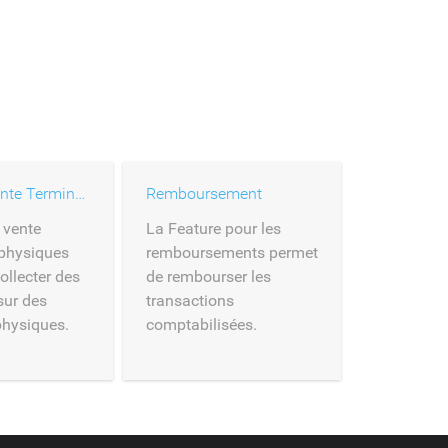
Canal de vente Terminaux physiques
Remboursement
 vente
La Feature pour les
physiques
remboursements permet
ollecter des
de rembourser les
sur des
transactions
physiques.
comptabilisées.