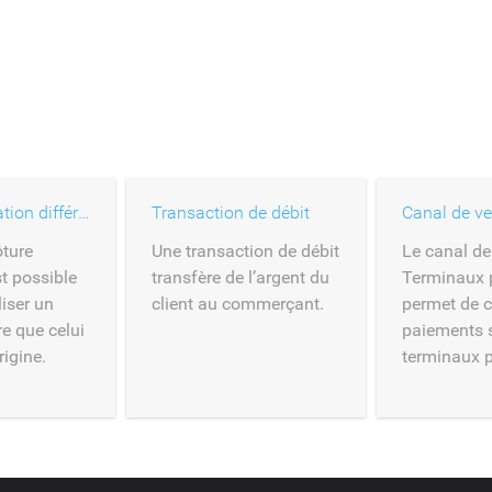
Comptabilisation différée
Transaction de débit
ôture
Une transaction de débit
Le canal de
st possible
transfère de l’argent du
Terminaux 
iser un
client au commerçant.
permet de c
e que celui
paiements 
rigine.
terminaux 