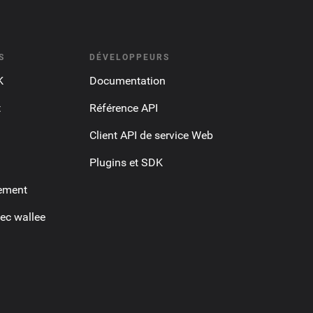
S
DÉVELOPPEURS
K
Documentation
t
Référence API
Client API de service Web
Plugins et SDK
ement
ec wallee