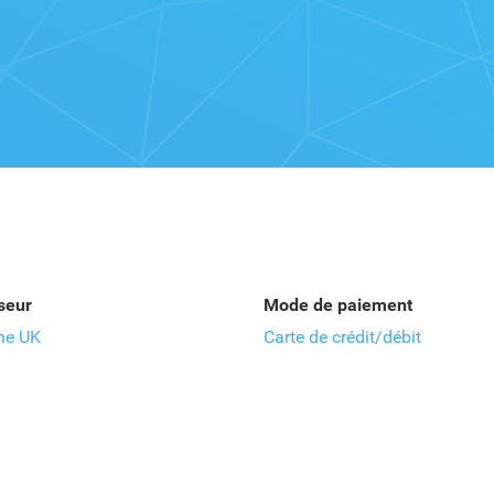
seur
Mode de paiement
ne UK
Carte de crédit/débit