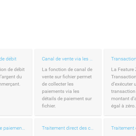
de débit
Canal de vente via les cartes déposées
Transaction
ion de débit
La fonction de canal de
La Feature 
l’argent du
vente sur fichier permet
Transactio
mmerçant.
de collecter les
d’exécuter 
paiements via les
transaction
détails de paiement sur
montant d’a
fichier.
égal à zéro.
Formulaire de paiement hébergé
Traitement direct des cartes