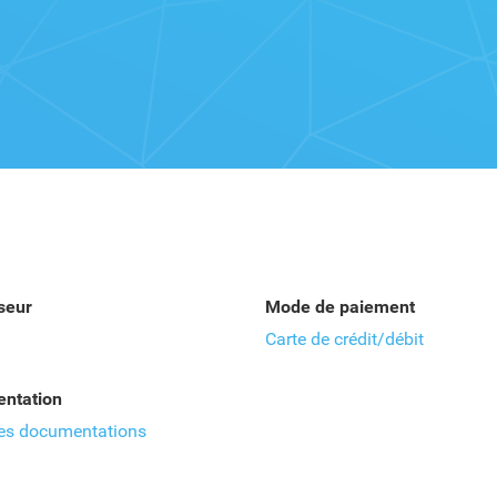
seur
Mode de paiement
Carte de crédit/débit
ntation
les documentations