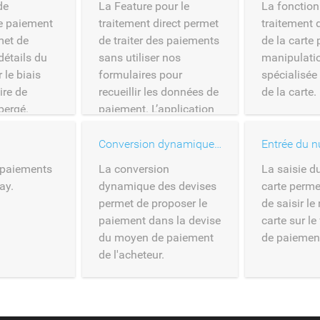
de
La Feature pour le
La fonction
e paiement
traitement direct permet
traitement
met de
de traiter des paiements
de la carte
 détails du
sans utiliser nos
manipulati
 le biais
formulaires pour
spécialisée
ire de
recueillir les données de
de la carte.
bergé.
paiement. L’application
du commerçant peut
fournir le formulaire.
Conversion dynamique des devises
 paiements
La conversion
La saisie d
ay.
dynamique des devises
carte perme
permet de proposer le
de saisir l
paiement dans la devise
carte sur le
du moyen de paiement
de paiemen
de l'acheteur.