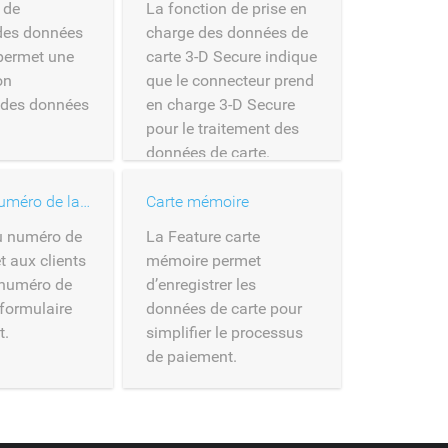
 de
La fonction de prise en
 des données
charge des données de
 permet une
carte 3-D Secure indique
on
que le connecteur prend
 des données
en charge 3-D Secure
pour le traitement des
données de carte.
Entrée du numéro de la carte
Carte mémoire
u numéro de
La Feature carte
t aux clients
mémoire permet
e numéro de
d’enregistrer les
 formulaire
données de carte pour
t.
simplifier le processus
de paiement.