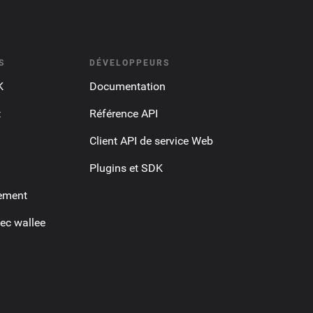
S
DÉVELOPPEURS
K
Documentation
t
Référence API
Client API de service Web
Plugins et SDK
ement
ec wallee