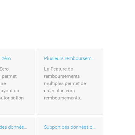
 zéro
Plusieurs remboursements
Zero
La Feature de
n permet
remboursements
une
multiples permet de
 ayant un
créer plusieurs
utorisation
remboursements.
Traitement des données relatives aux cartes
Support des données de la carte 3-D Secure