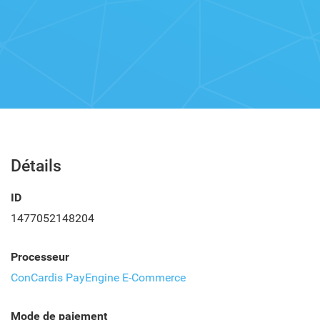
Détails
ID
1477052148204
Processeur
ConCardis PayEngine E-Commerce
Mode de paiement