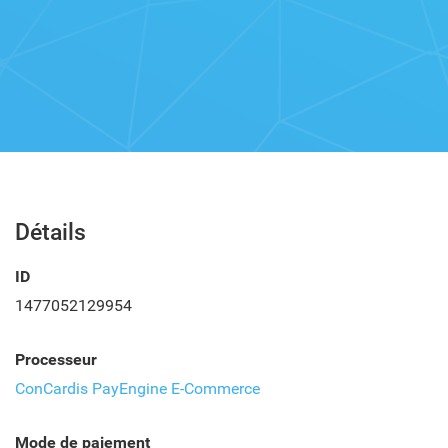
Détails
ID
1477052129954
Processeur
ConCardis PayEngine E-Commerce
Mode de paiement