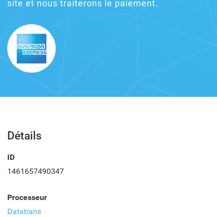
site et nous traiterons le paiement.
Détails
ID
1461657490347
Processeur
Datatrans