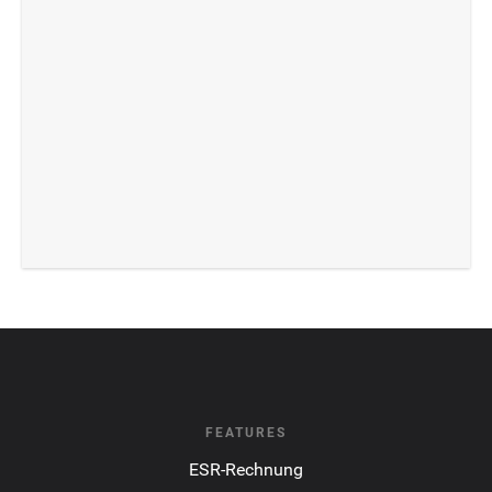
FEATURES
ESR-Rechnung