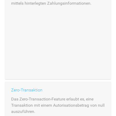
mittels hinterlegten Zahlungsinformationen.
Zero-Transaktion
Das Zero-Transaction-Feature erlaubt es, eine
Transaktion mit einem Autorisationsbetrag von null
auszuführen.