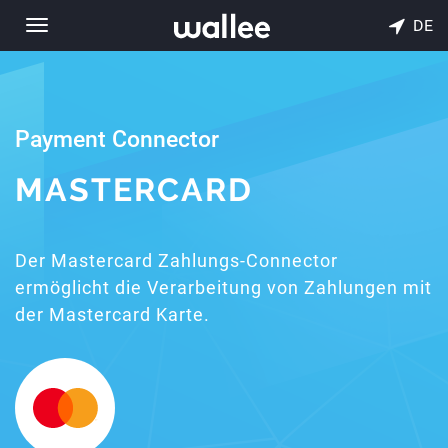
DE
Toggle
navigation
Payment Connector
MASTERCARD
Der Mastercard Zahlungs-Connector
ermöglicht die Verarbeitung von Zahlungen mit
der Mastercard Karte.