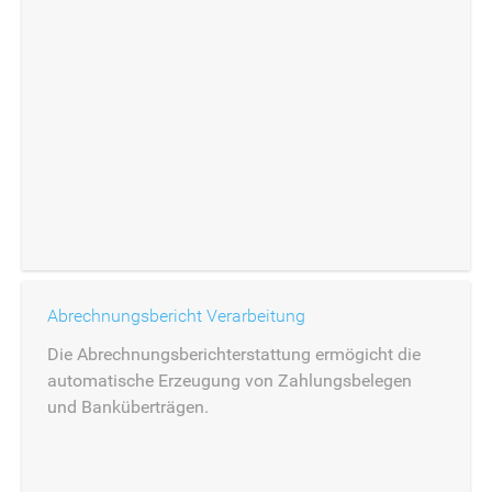
Abrechnungsbericht Verarbeitung
Die Abrechnungsberichterstattung ermögicht die
automatische Erzeugung von Zahlungsbelegen
und Banküberträgen.