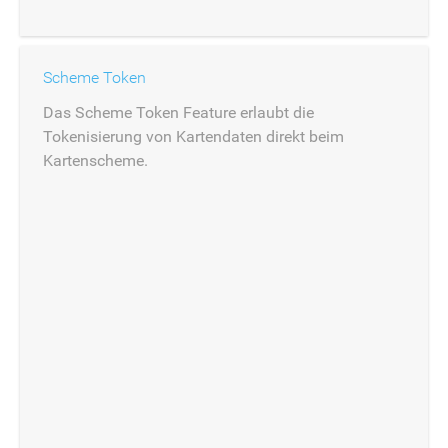
Scheme Token
Das Scheme Token Feature erlaubt die
Tokenisierung von Kartendaten direkt beim
Kartenscheme.