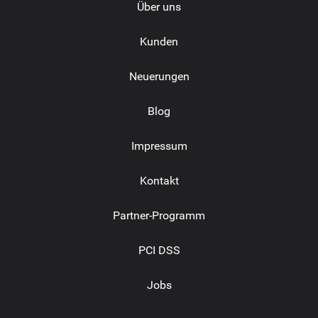
Über uns
Kunden
Neuerungen
Blog
Impressum
Kontakt
Partner-Programm
PCI DSS
Jobs