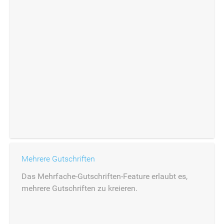
Mehrere Gutschriften
Das Mehrfache-Gutschriften-Feature erlaubt es,
mehrere Gutschriften zu kreieren.