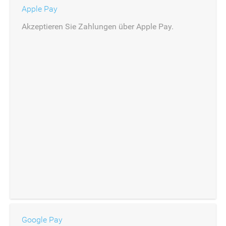
Apple Pay
Akzeptieren Sie Zahlungen über Apple Pay.
Google Pay