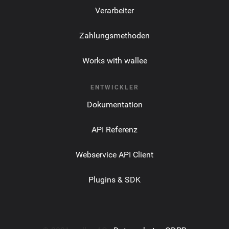
Verarbeiter
Zahlungsmethoden
Works with wallee
ENTWICKLER
Dokumentation
API Referenz
Webservice API Client
Plugins & SDK