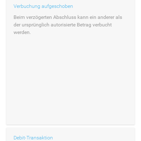
Verbuchung aufgeschoben
Beim verzögerten Abschluss kann ein anderer als
der ursprünglich autorisierte Betrag verbucht
werden.
Debit-Transaktion