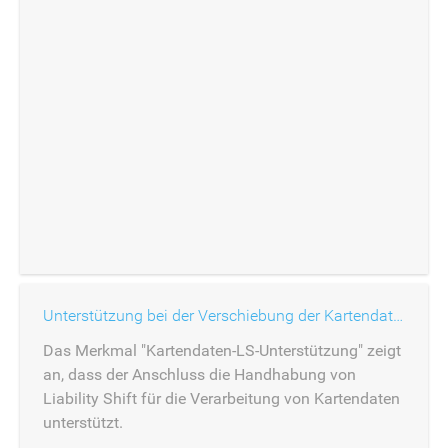
Unterstützung bei der Verschiebung der Kartendatenhaftung
Das Merkmal "Kartendaten-LS-Unterstützung" zeigt
an, dass der Anschluss die Handhabung von
Liability Shift für die Verarbeitung von Kartendaten
unterstützt.