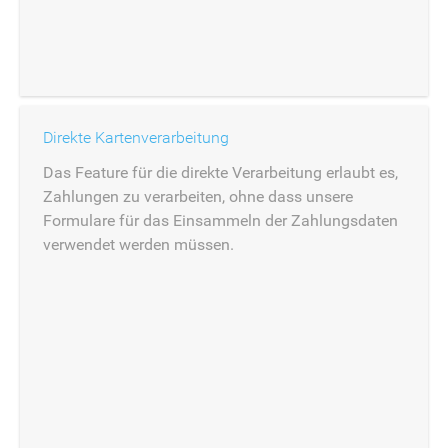
Direkte Kartenverarbeitung
Das Feature für die direkte Verarbeitung erlaubt es,
Zahlungen zu verarbeiten, ohne dass unsere
Formulare für das Einsammeln der Zahlungsdaten
verwendet werden müssen.