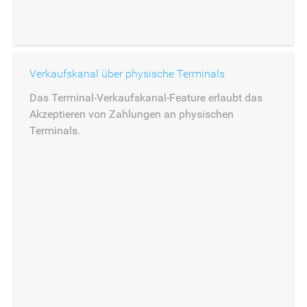
Verkaufskanal über physische Terminals
Das Terminal-Verkaufskanal-Feature erlaubt das
Akzeptieren von Zahlungen an physischen
Terminals.