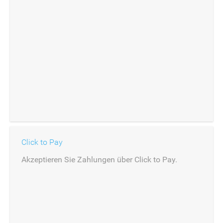
Click to Pay
Akzeptieren Sie Zahlungen über Click to Pay.