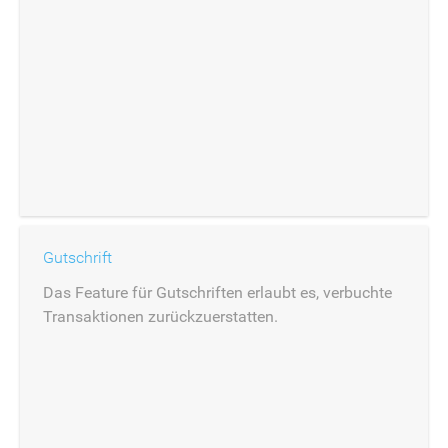
Gutschrift
Das Feature für Gutschriften erlaubt es, verbuchte
Transaktionen zurückzuerstatten.