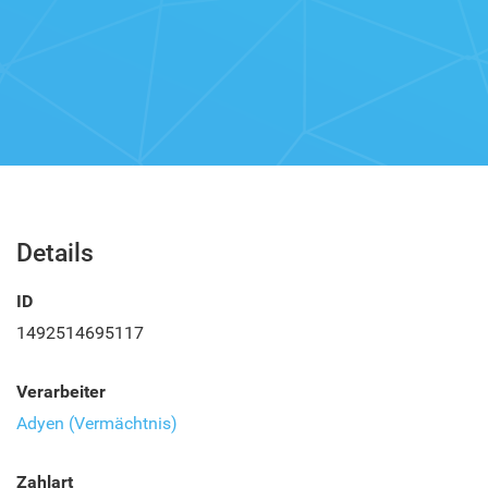
Details
ID
1492514695117
Verarbeiter
Adyen (Vermächtnis)
Zahlart