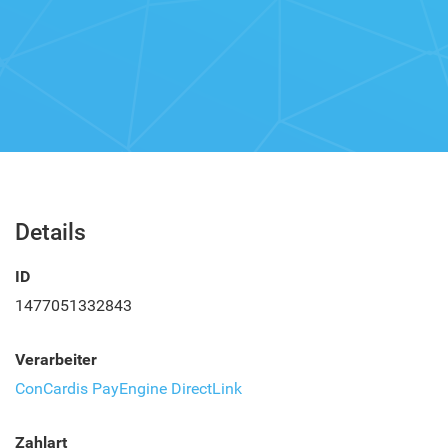
Details
ID
1477051332843
Verarbeiter
ConCardis PayEngine DirectLink
Zahlart