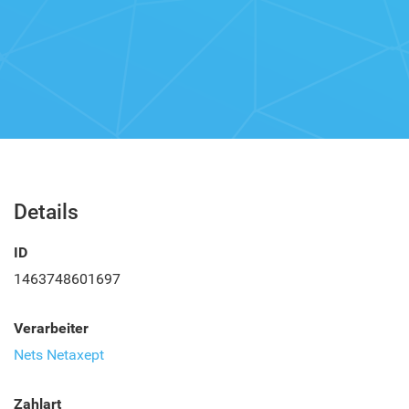
Details
ID
1463748601697
Verarbeiter
Nets Netaxept
Zahlart