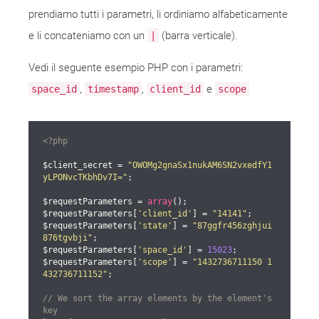
prendiamo tutti i parametri, li ordiniamo alfabeticamente
e li concateniamo con un
(barra verticale).
|
Vedi il seguente esempio PHP con i parametri:
,
,
e
space_id
timestamp
client_id
scope
<?php
$client_secret = 
"OWOMg2gnaSx1nukAM6SN2vxedfY1
yLPONvcTKbhDv7I="
;

$requestParameters = 
array
();

$requestParameters[
'client_id'
] = 
"14141"
;

$requestParameters[
'state'
] = 
"87ggfr456zghjui
876tgvbji"
;

$requestParameters[
'space_id'
] = 
15023
;

$requestParameters[
'scope'
] = 
"1432736711150 1
432736711152"
;

// We sort the array elements by the element's 
key