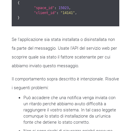
{

"space_id"
: 
15023
,

"client_id"
: 
"14141"
,

}
Se l’applicazione sia stata installata o disinstallata non
fa parte del messaggio. Usate l’API del servizio web per
scoprire quale sia stato il fattore scatenante per cui
abbiamo inviato questo messaggio.
Il comportamento sopra descritto è intenzionale. Risolve
i seguenti problemi:
Può accadere che una notifica venga inviata con
un ritardo perché abbiamo avuto difficoltà a
raggiungere il vostro sistema. In tal caso leggete
comunque lo stato di installazione da un’unica
fonte che detiene lo stato corretto.
Non ci sono rischi di sicurezza poiché nessuna