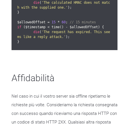
die
(
'The calculated HMAC does not matc
h with the supplied one.'
);

}

$allowedOffset = 
15
 * 
60
; 
// 15 minutes
if
 ($timestamp < time() - $allowedOffset) {

die
(
'The request has expired. This see
ms like a reply attack.'
);

}
Affidabilità
Nel caso in cui il vostro server sia offline ripetiamo le
richieste più volte. Consideriamo la richiesta consegnata
con successo quando riceviamo una risposta HTTP con
un codice di stato HTTP 2XX. Qualsiasi altra risposta