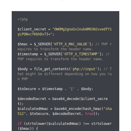
<?php
$client_secret = 
"OWOMg2gnaSx1nukAM6SN2vxedfY1
yLPONvcTKbhDv7I="
;

$hmac = $_SERVER[
'HTTP_X_MAC_VALUE'
]; 
// PHP r
equires to transform the header name.
$timestamp = $_SERVER[
'HTTP_X_TIMESTAMP'
]; 
// 
PHP requires to transform the header name.
$body = file_get_contents(
'php://input'
); 
// T
hat might be different depending on how you ru
n PHP
$toSecure = $timestamp . 
'|'
 . $body;

$decodedSecret = base64_decode($client_secre
t);

$calculatedHmac = base64_encode(hash_hmac(
"sha
512"
, $toSecure, $decodedSecret, 
true
));

if
 (strtolower($calculatedHmac) !== strtolower
($hmac)) {
