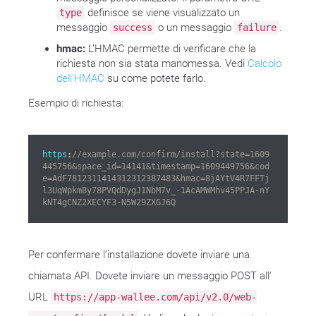
definisce se viene visualizzato un
type
messaggio
o un messaggio
.
success
failure
hmac:
L’HMAC permette di verificare che la
richiesta non sia stata manomessa. Vedi
Calcolo
dell’HMAC
su come potete farlo.
Esempio di richiesta:
https
:
//example.com/confirm/install?state=1609
445756&space_id=14141&timestamp=1609449756&cod
e=AdF7812311414312312387483&hmac=8jAYtV4R7FFTj
l3UqWpkmBy78PVQdDygJ1NbM7v_-1AcAMWMhv45PPJA-nY
kNT4gCNZ2XECYF3-N5W29ZXGJ6Q
Per confermare l’installazione dovete inviare una
chiamata API. Dovete inviare un messaggio POST all'
URL
https://app-wallee.com/api/v2.0/web-