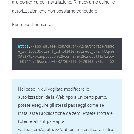
alla conferma dell’installazione. Rimuoviamo quindi le
autorizzazioni che non possiamo concedere.
Esempio di richiesta:
https
:
//app-wallee.com/oauth/v2/authorize?spac
e_id=15023&client_id=14141&redirect_uri=https%
3A%2F%2Fexample.com%2Fconfirm%2Finstall&state=
1609445756&scope=1432736711150%201432736711152
Nel caso in cui vogliate modificare le
autorizzazioni della Web App a un certo punto,
potete eseguire gli stessi passaggi come se
installaste l’applicazione da zero. Potete inoltrare
l’utente all'`\https://app-
wallee.com/oauth/v2/authorize` con il parametro