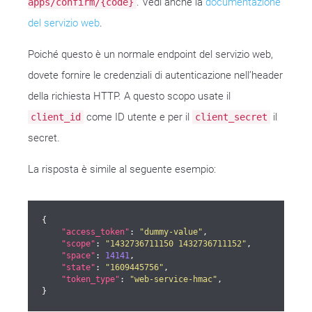
. Vedi anche la
documentazione
apps/confirm/{code}
del servizio web
.
Poiché questo è un normale endpoint del servizio web,
dovete fornire le credenziali di autenticazione nell’header
della richiesta HTTP. A questo scopo usate il
come ID utente e per il
il
client_id
client_secret
secret.
La risposta è simile al seguente esempio:
{

"access_token"
: 
"dummy-value"
,

"scope"
: 
"1432736711150 1432736711152"
,

"space"
: 
14141
,

"state"
: 
"1609445756"
,

"token_type"
: 
"web-service-hmac"
,

}