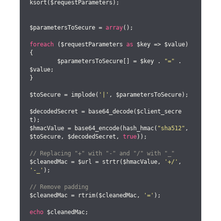
ksort($requestParameters);

$parametersToSecure = 
array
();

foreach
 ($requestParameters 
as
 $key => $value) 
{

	$parametersToSecure[] = $key . 
"="
 . 
$value;

}

$toSecure = implode(
'|'
, $parametersToSecure);

$decodedSecret = base64_decode($client_secre
t);

$hmacValue = base64_encode(hash_hmac(
"sha512"
, 
$toSecure, $decodedSecret, 
true
));

// Replacing "+" with "-" and "/" with "_"
$cleanedMac = $url = strtr($hmacValue, 
'+/'
, 
'-_'
);

// Remove padding
$cleanedMac = rtrim($cleanedMac, 
'='
);

echo
 $cleanedMac;