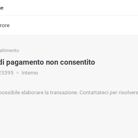
ne
rrore
fallimento
i pagamento non consentito
23395
Interno
ossibile elaborare la transazione. Contattateci per risolvere