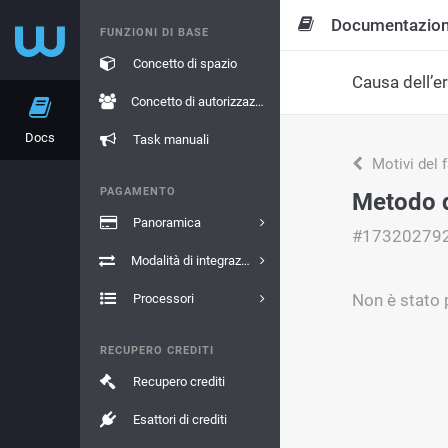
Documentazio
FUNZIONI DI BASE
Concetto di spazio
Causa dell’e
Concetto di autorizzazione
Docs
Task manuali
Motivi del 
PAGAMENTO
Metodo d
Panoramica
#17320279
Modalità di integrazione
Non è stato p
Processori
RECUPERO CREDITI
Recupero crediti
Esattori di crediti