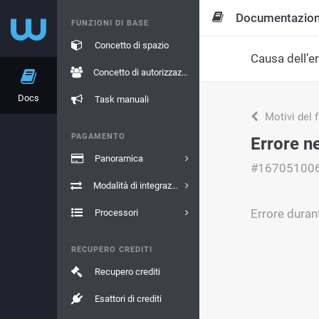
Documentazio
FUNZIONI DI BASE
Concetto di spazio
Causa dell’e
Concetto di autorizzazione
Docs
Task manuali
Motivi del 
PAGAMENTO
Errore ne
Panoramica
#16705100
Modalità di integrazione
Errore durant
Processori
RECUPERO CREDITI
Recupero crediti
Esattori di crediti