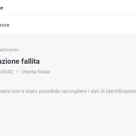
ne
rrore
fallimento
azione fallita
53942
Utente finale
ativi non è stato possibile raccogliere i dati di identificazion