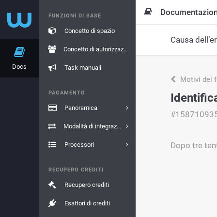
Documentazio
FUNZIONI DI BASE
Concetto di spazio
Causa dell’e
Concetto di autorizzazione
Docs
Task manuali
Motivi del 
PAGAMENTO
Identific
Panoramica
#15871093
Modalità di integrazione
Dopo tre tent
Processori
RECUPERO CREDITI
Recupero crediti
Esattori di crediti