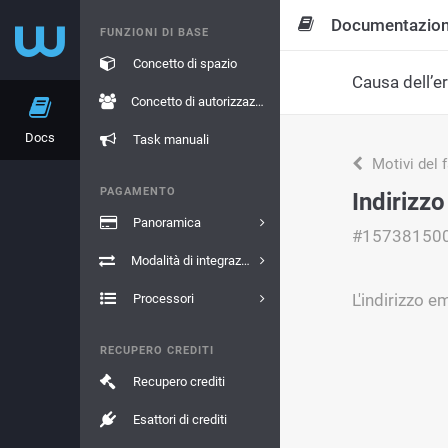
Documentazio
FUNZIONI DI BASE
Concetto di spazio
Causa dell’e
Concetto di autorizzazione
Docs
Task manuali
Motivi del 
PAGAMENTO
Indirizzo
Panoramica
#15738150
Modalità di integrazione
L'indirizzo e
Processori
RECUPERO CREDITI
Recupero crediti
Esattori di crediti