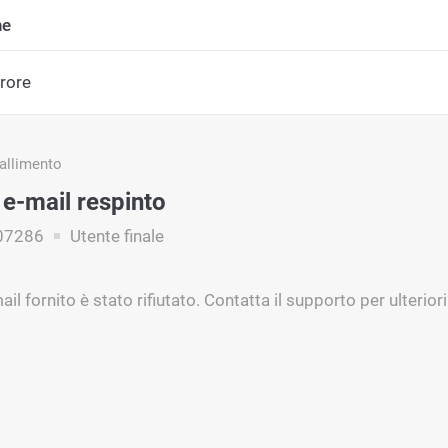
ne
rrore
fallimento
 e-mail respinto
07286
Utente finale
mail fornito è stato rifiutato. Contatta il supporto per ulterio