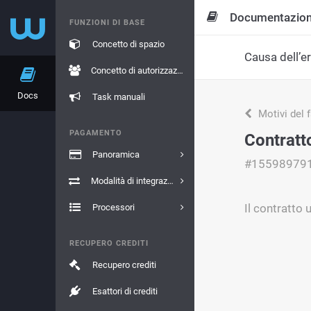
Documentazio
FUNZIONI DI BASE
Concetto di spazio
Causa dell’e
Concetto di autorizzazione
Docs
Task manuali
Motivi del 
PAGAMENTO
Contratt
Panoramica
#15598979
Modalità di integrazione
Il contratto 
Processori
RECUPERO CREDITI
Recupero crediti
Esattori di crediti