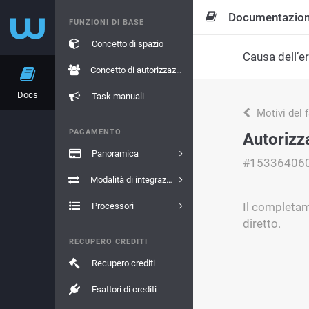
Documentazio
FUNZIONI DI BASE
Concetto di spazio
Causa dell’e
Concetto di autorizzazione
Docs
Task manuali
Motivi del 
PAGAMENTO
Autorizza
Panoramica
#15336406
Modalità di integrazione
Il completam
Processori
diretto.
RECUPERO CREDITI
Recupero crediti
Esattori di crediti