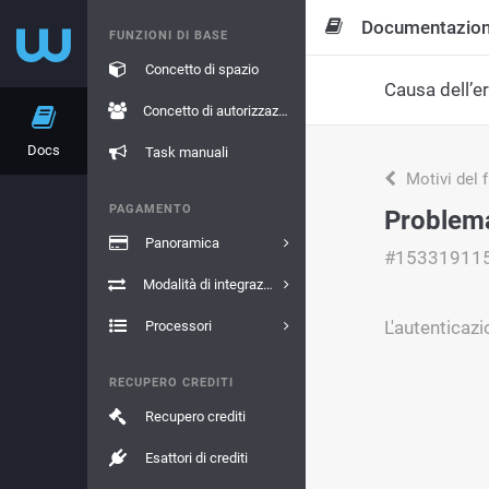
Documentazio
FUNZIONI DI BASE
Concetto di spazio
Causa dell’e
Concetto di autorizzazione
Docs
Task manuali
Motivi del 
PAGAMENTO
Problema
Panoramica
#15331911
Modalità di integrazione
L'autenticaz
Processori
RECUPERO CREDITI
Recupero crediti
Esattori di crediti