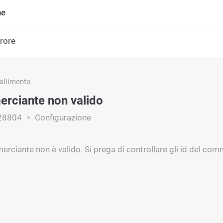
ne
rrore
fallimento
rciante non valido
28804
Configurazione
merciante non è valido. Si prega di controllare gli id del co