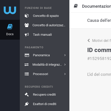
Documentazio
FUNZIONI DI BASE
Concetto di spazio
Causa dell’e
Concetto di autorizzazione
Docs
Task manuali
Motivi del 
PAGAMENTO
ID comme
Panoramica
#15295819
Modalità di integrazione
L'id del com
Processori
RECUPERO CREDITI
Recupero crediti
Esattori di crediti