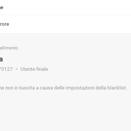
ne
rrore
fallimento
a
73127
Utente finale
e non è riuscita a causa delle impostazioni della blacklist.