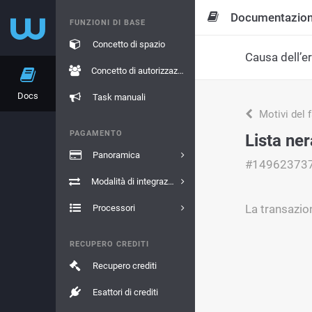
Documentazio
FUNZIONI DI BASE
Concetto di spazio
Causa dell’e
Concetto di autorizzazione
Docs
Task manuali
Motivi del 
PAGAMENTO
Lista ner
Panoramica
#14962373
Modalità di integrazione
La transazion
Processori
RECUPERO CREDITI
Recupero crediti
Esattori di crediti