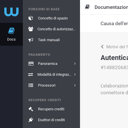
Documentazio
FUNZIONI DI BASE
Concetto di spazio
Causa dell’e
Concetto di autorizzazione
Docs
Task manuali
Motivi del 
PAGAMENTO
Autentica
Panoramica
#14882068
Modalità di integrazione
L'elaborazion
Processori
connettore 
RECUPERO CREDITI
Recupero crediti
Esattori di crediti