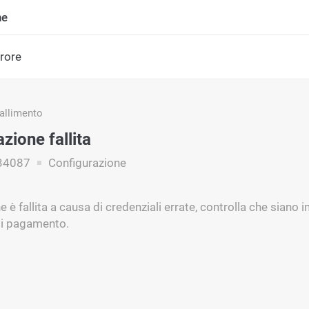
ne
rrore
fallimento
zione fallita
34087
Configurazione
e è fallita a causa di credenziali errate, controlla che sian
di pagamento.