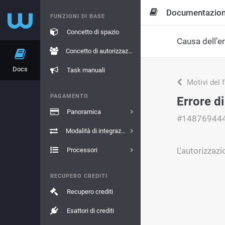
Documentazio
FUNZIONI DI BASE
Concetto di spazio
Causa dell’e
Concetto di autorizzazione
Docs
Task manuali
Motivi del 
PAGAMENTO
Errore d
Panoramica
#14876944
Modalità di integrazione
L'autorizzazi
Processori
RECUPERO CREDITI
Recupero crediti
Esattori di crediti