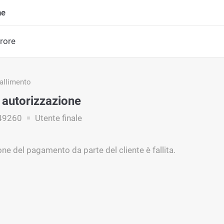
ne
rrore
fallimento
i autorizzazione
49260
Utente finale
one del pagamento da parte del cliente è fallita.