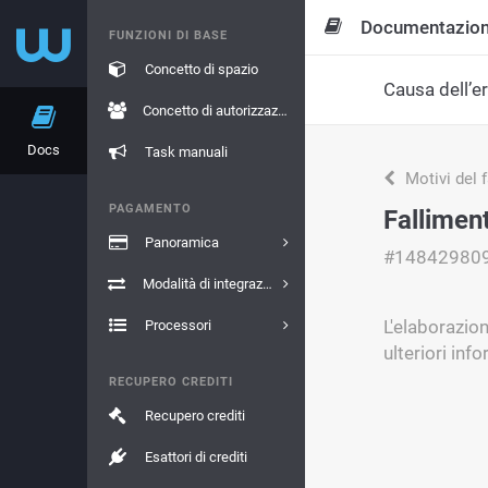
Documentazio
FUNZIONI DI BASE
Concetto di spazio
Causa dell’e
Concetto di autorizzazione
Docs
Task manuali
Motivi del 
PAGAMENTO
Fallimen
Panoramica
#14842980
Modalità di integrazione
L'elaborazio
Processori
ulteriori inf
RECUPERO CREDITI
Recupero crediti
Esattori di crediti