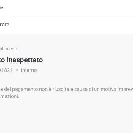
ne
rrore
fallimento
to inaspettato
91821
Interno
ne del pagamento non è riuscita a causa di un motivo imprevi
ormazioni.