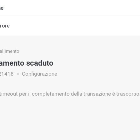
ne
rrore
fallimento
amento scaduto
21418
Configurazione
i timeout per il completamento della transazione è trascorso