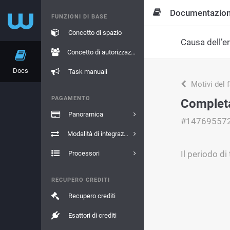
Documentazio
FUNZIONI DI BASE
Concetto di spazio
Causa dell’e
Concetto di autorizzazione
Docs
Task manuali
Motivi del 
PAGAMENTO
Complet
Panoramica
#14769557
Modalità di integrazione
Il periodo d
Processori
RECUPERO CREDITI
Recupero crediti
Esattori di crediti