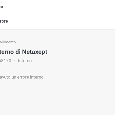
ne
rrore
fallimento
nterno di Netaxept
58170
Interno
avuto un errore interno.