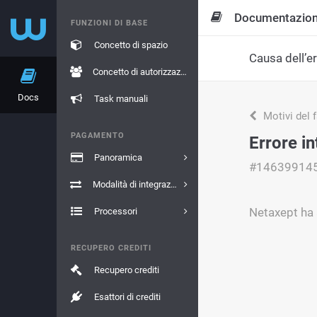
Documentazio
FUNZIONI DI BASE
Concetto di spazio
Causa dell’e
Concetto di autorizzazione
Docs
Task manuali
Motivi del 
PAGAMENTO
Errore i
Panoramica
#14639914
Modalità di integrazione
Netaxept ha 
Processori
RECUPERO CREDITI
Recupero crediti
Esattori di crediti