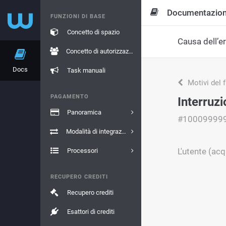
Documentazio
FUNZIONI DI BASE
Concetto di spazio
Causa dell’e
Concetto di autorizzazione
Docs
Task manuali
Motivi del 
PAGAMENTO
Interruz
Panoramica
#10009999
Modalità di integrazione
L'utente (acq
Processori
RECUPERO CREDITI
Recupero crediti
Esattori di crediti