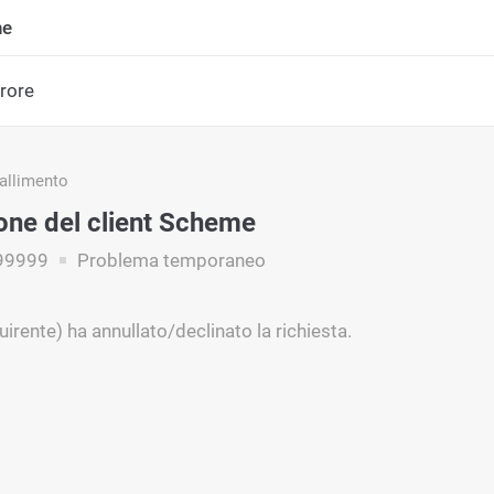
ne
rrore
fallimento
ione del client Scheme
99999
Problema temporaneo
uirente) ha annullato/declinato la richiesta.