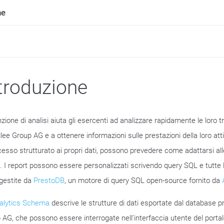
ne
troduzione
zione di analisi aiuta gli esercenti ad analizzare rapidamente le loro tr
lee Group AG e a ottenere informazioni sulle prestazioni della loro atti
ccesso strutturato ai propri dati, possono prevedere come adattarsi al
i. I report possono essere personalizzati scrivendo query SQL e tutte le
gestite da
PrestoDB
, un motore di query SQL open-source fornito da
alytics Schema
descrive le strutture di dati esportate dal database pr
 AG, che possono essere interrogate nell’interfaccia utente del portal