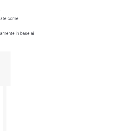
.
zzate come
camente in base ai