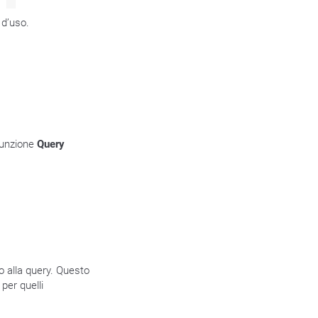
 d’uso.
 funzione
Query
to alla query. Questo
per quelli