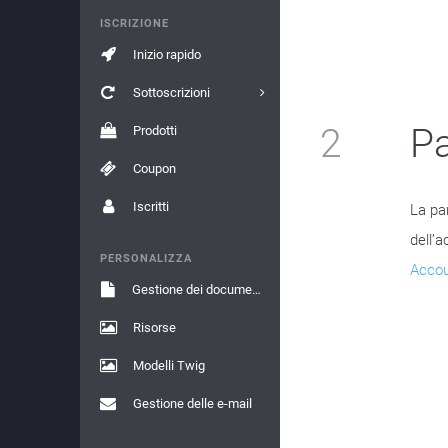
ISCRIZIONE
Inizio rapido
Sottoscrizioni
2
P
Prodotti
Coupon
Iscritti
La pan
dell’a
PERSONALIZZA
Accou
Gestione dei documenti
Risorse
Modelli Twig
Gestione delle e-mail