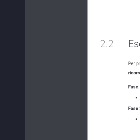
2.2
Es
Per pr
ricor
Fase 
Fase 