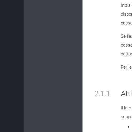
Inizi
dispo
pass
Se l’
passe
dettag
Per le
2.1.1
Att
Il lat
scoper