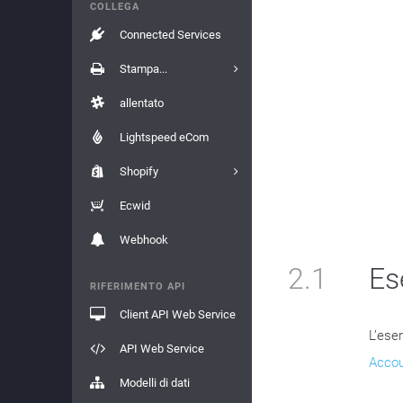
COLLEGA
Connected Services
Stampa...
allentato
Lightspeed eCom
Shopify
Ecwid
Webhook
2.1
Es
RIFERIMENTO API
Client API Web Service
L’eser
API Web Service
Accou
Modelli di dati