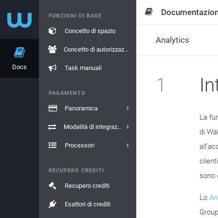
Documentazio
FUNZIONI DI BASE
Concetto di spazio
Analytics
Concetto di autorizzazione
Docs
Task manuali
1
In
PAGAMENTO
Panoramica
La fun
Modalità di integrazione
di Wal
Processori
all’a
client
RECUPERO CREDITI
sono 
Recupero crediti
Lo
An
Esattori di crediti
Group