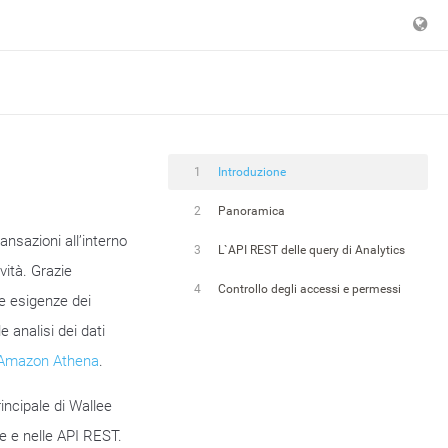
1
Introduzione
2
Panoramica
ansazioni all’interno
3
L`API REST delle query di Analytics
vità. Grazie
4
Controllo degli accessi e permessi
le esigenze dei
 analisi dei dati
Amazon Athena
.
incipale di Wallee
e e nelle API REST.