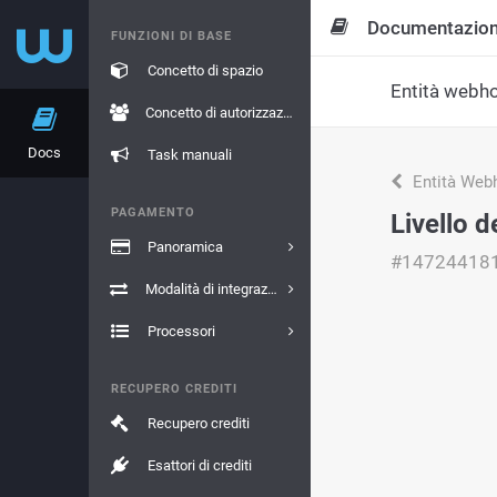
Documentazio
FUNZIONI DI BASE
Concetto di spazio
Entità webh
Concetto di autorizzazione
Docs
Task manuali
Entità Web
PAGAMENTO
Livello 
Panoramica
#14724418
Modalità di integrazione
Processori
RECUPERO CREDITI
Recupero crediti
Esattori di crediti