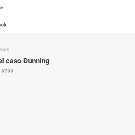
ne
ook
hook
del caso Dunning
19799