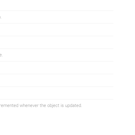
.
e.
ncremented whenever the object is updated.