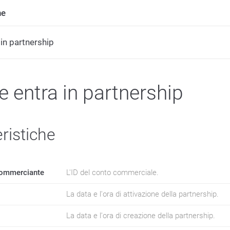
ne
 in partnership
e entra in partnership
ristiche
ommerciante
L'ID del conto commerciale.
La data e l'ora di attivazione della partnership.
La data e l'ora di creazione della partnership.