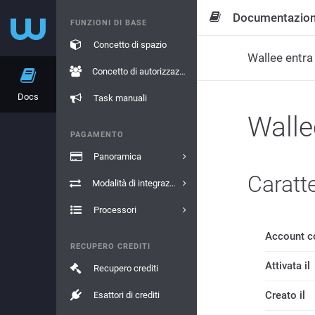
Documentazio
FUNZIONI DI BASE
Concetto di spazio
Wallee entra
Concetto di autorizzazione
Docs
Task manuali
Walle
PAGAMENTO
Panoramica
Caratte
Modalità di integrazione
Processori
Account c
RECUPERO CREDITI
Attivata il
Recupero crediti
Creato il
Esattori di crediti