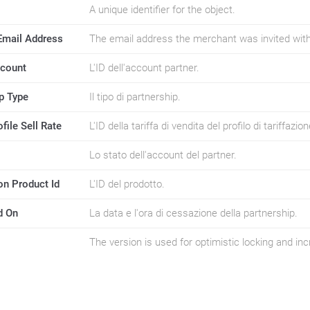
A unique identifier for the object.
 Email Address
The email address the merchant was invited with
ccount
L'ID dell'account partner.
p Type
Il tipo di partnership.
file Sell Rate
L'ID della tariffa di vendita del profilo di tariffazion
Lo stato dell'account del partner.
on Product Id
L'ID del prodotto.
d On
La data e l'ora di cessazione della partnership.
The version is used for optimistic locking and i