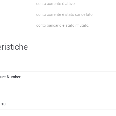
Il conto corrente è attivo.
Il conto corrente è stato cancellato.
Il conto bancario è stato rifiutato.
ristiche
ount Number
 su