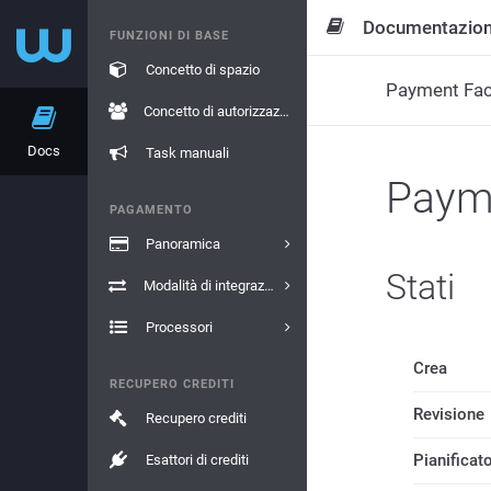
Documentazio
FUNZIONI DI BASE
Concetto di spazio
Payment Faci
Concetto di autorizzazione
Docs
Task manuali
Payme
PAGAMENTO
Panoramica
Stati
Modalità di integrazione
Processori
Crea
RECUPERO CREDITI
Revisione
Recupero crediti
Pianificat
Esattori di crediti