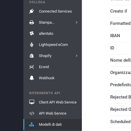
COLLEGA
Creato il
Connected Services
Stampa...
Formatted
allentato
IBAN
Lightspeed eCom
ID
Shopify
Nome dell
Ecwid
Organizza
Webhook
Predefinit
RIFERIMENTO API
Rejected B
Client API Web Service
Rejected 
API Web Service
Scheduled 
Modelli di dati