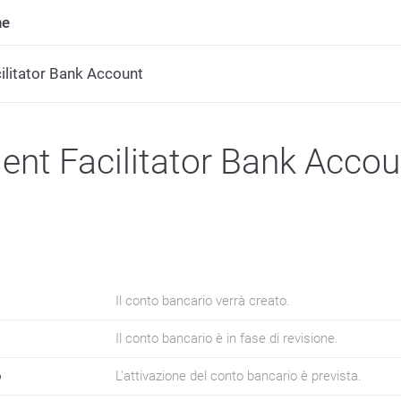
ne
litator Bank Account
nt Facilitator Bank Accou
Il conto bancario verrà creato.
Il conto bancario è in fase di revisione.
o
L'attivazione del conto bancario è prevista.