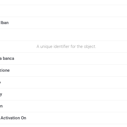
 Iban
A unique identifier for the object.
a banca
zione
o
y
On
Activation On