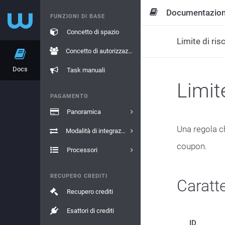
Documentazio
FUNZIONI DI BASE
Concetto di spazio
Limite di ris
Concetto di autorizzazione
Docs
Task manuali
Limit
PAGAMENTO
Panoramica
Una regola c
Modalità di integrazione
coupon.
Processori
RECUPERO CREDITI
Caratte
Recupero crediti
Esattori di crediti
ID