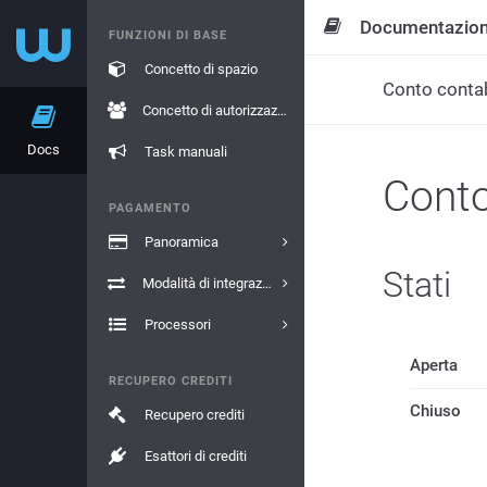
Documentazio
FUNZIONI DI BASE
Concetto di spazio
Conto contab
Concetto di autorizzazione
Docs
Task manuali
Conto
PAGAMENTO
Panoramica
Stati
Modalità di integrazione
Processori
Aperta
RECUPERO CREDITI
Chiuso
Recupero crediti
Esattori di crediti