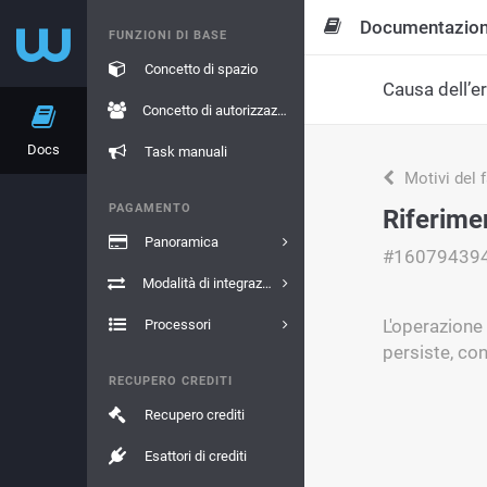
Documentazio
FUNZIONI DI BASE
Concetto di spazio
Causa dell’e
Concetto di autorizzazione
Docs
Task manuali
Motivi del 
PAGAMENTO
Riferime
Panoramica
#16079439
Modalità di integrazione
L'operazione
Processori
persiste, con
RECUPERO CREDITI
Recupero crediti
Esattori di crediti