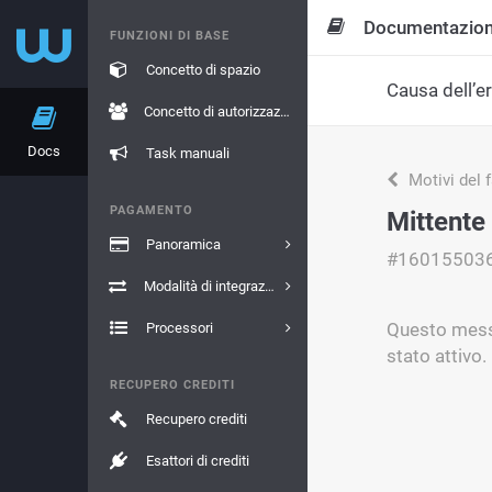
Documentazio
FUNZIONI DI BASE
Concetto di spazio
Causa dell’e
Concetto di autorizzazione
Docs
Task manuali
Motivi del 
PAGAMENTO
Mittente 
Panoramica
#16015503
Modalità di integrazione
Questo messa
Processori
stato attivo.
RECUPERO CREDITI
Recupero crediti
Esattori di crediti