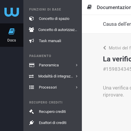
Documentazio
FUNZIONI DI BASE
Concetto di spazio
Causa dell’e
Concetto di autorizzazione
Docs
Task manuali
Motivi del 
PAGAMENTO
La verific
Panoramica
#15983434
Modalità di integrazione
Una verifica 
Processori
riprovare.
RECUPERO CREDITI
Recupero crediti
Esattori di crediti