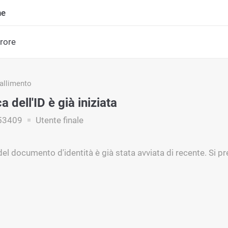
ne
rrore
fallimento
a dell'ID è già iniziata
53409
Utente finale
del documento d'identità è già stata avviata di recente. Si 