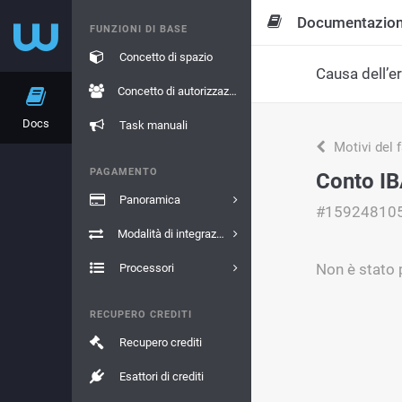
Documentazio
FUNZIONI DI BASE
Concetto di spazio
Causa dell’e
Concetto di autorizzazione
Docs
Task manuali
Motivi del 
PAGAMENTO
Conto IB
Panoramica
#15924810
Modalità di integrazione
Non è stato 
Processori
RECUPERO CREDITI
Recupero crediti
Esattori di crediti