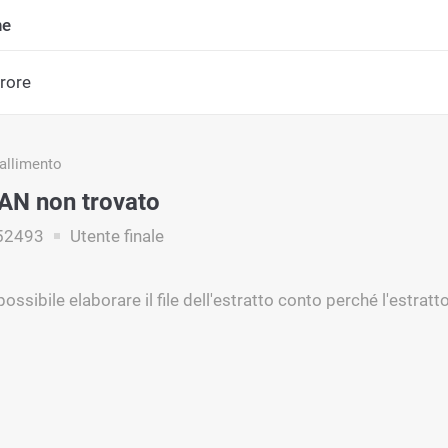
ne
rrore
fallimento
AN non trovato
52493
Utente finale
possibile elaborare il file dell'estratto conto perché l'estr