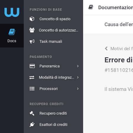
Documentazio
FUNZIONI DI BASE
Concetto di spazio
Causa dell’e
Concetto di autorizzazione
Docs
Task manuali
Motivi del 
PAGAMENTO
Errore d
Panoramica
#15811021
Modalità di integrazione
Il sistema V
Processori
RECUPERO CREDITI
Recupero crediti
Esattori di crediti