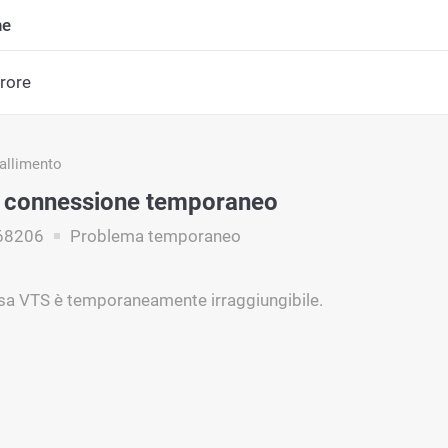
ne
rrore
fallimento
i connessione temporaneo
68206
Problema temporaneo
isa VTS è temporaneamente irraggiungibile.