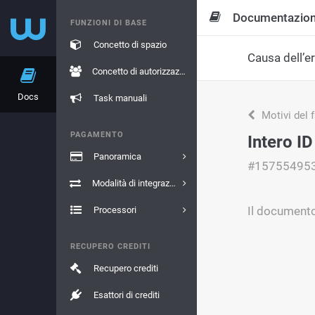
Documentazio
FUNZIONI DI BASE
Concetto di spazio
Causa dell’e
Concetto di autorizzazione
Docs
Task manuali
Motivi del 
PAGAMENTO
Intero I
Panoramica
#15755495
Modalità di integrazione
Il documento
Processori
RECUPERO CREDITI
Recupero crediti
Esattori di crediti