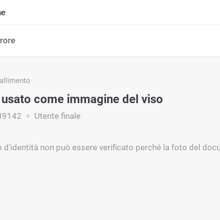
ne
rrore
fallimento
D usato come immagine del viso
39142
Utente finale
 d'identità non può essere verificato perché la foto del do