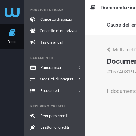
Documentazio
FUNZIONI DI BASE
Concetto di spazio
Causa dell’e
Concetto di autorizzazione
Docs
Task manuali
Motivi del 
PAGAMENTO
Documento
Panoramica
#15740819
Modalità di integrazione
Il documento 
Processori
RECUPERO CREDITI
Recupero crediti
Esattori di crediti