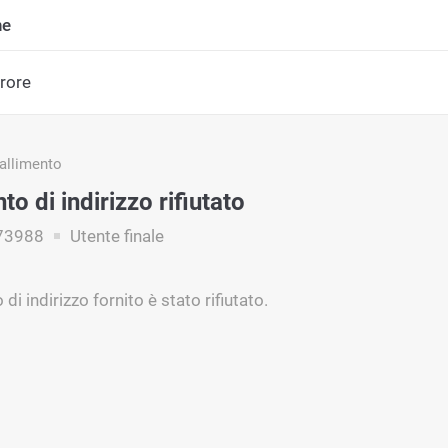
ne
rrore
fallimento
 di indirizzo rifiutato
73988
Utente finale
di indirizzo fornito è stato rifiutato.