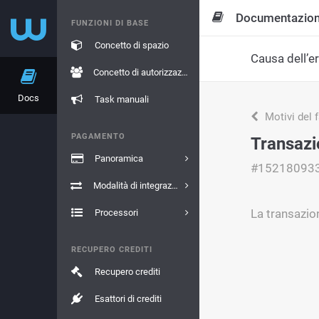
Documentazio
FUNZIONI DI BASE
Concetto di spazio
Causa dell’e
Concetto di autorizzazione
Docs
Task manuali
Motivi del 
PAGAMENTO
Transaz
Panoramica
#15218093
Modalità di integrazione
La transazio
Processori
RECUPERO CREDITI
Recupero crediti
Esattori di crediti