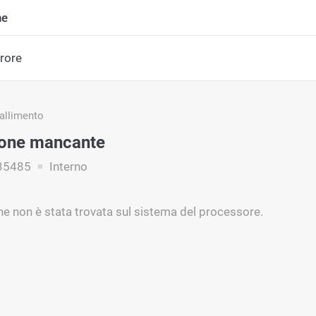
ne
rrore
fallimento
ione mancante
35485
Interno
ne non è stata trovata sul sistema del processore.