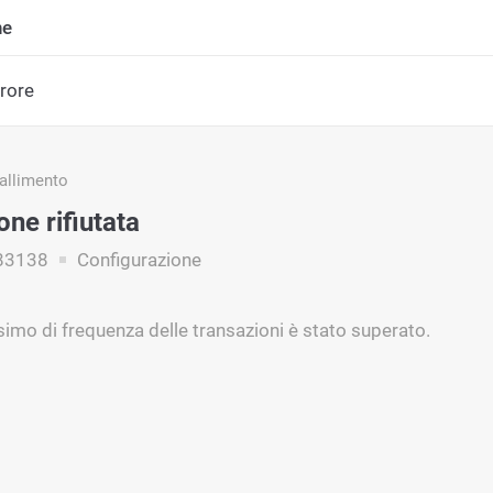
ne
rrore
fallimento
ne rifiutata
83138
Configurazione
simo di frequenza delle transazioni è stato superato.