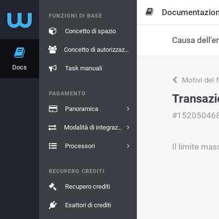
Documentazio
FUNZIONI DI BASE
Concetto di spazio
Causa dell’e
Concetto di autorizzazione
Docs
Task manuali
Motivi del 
PAGAMENTO
Transazio
Panoramica
#15205046
Modalità di integrazione
Il limite mas
Processori
RECUPERO CREDITI
Recupero crediti
Esattori di crediti