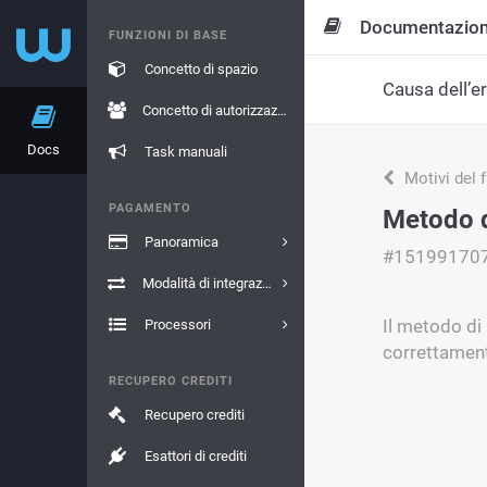
Documentazio
FUNZIONI DI BASE
Concetto di spazio
Causa dell’e
Concetto di autorizzazione
Docs
Task manuali
Motivi del 
PAGAMENTO
Metodo d
Panoramica
#15199170
Modalità di integrazione
Il metodo di
Processori
correttament
RECUPERO CREDITI
Recupero crediti
Esattori di crediti